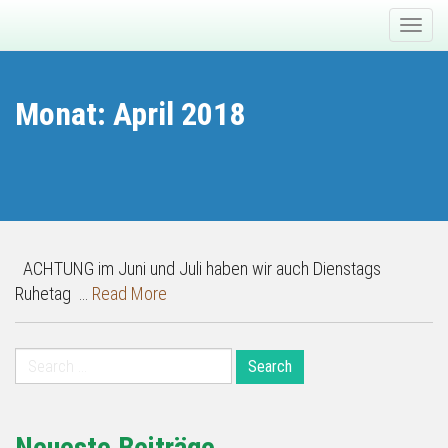
Primary
Skip
Billardroom-Bowling
to
Menu
content
Monat:
April 2018
ACHTUNG im Juni und Juli haben wir auch Dienstags
Ruhetag …
Read More
Search
for: