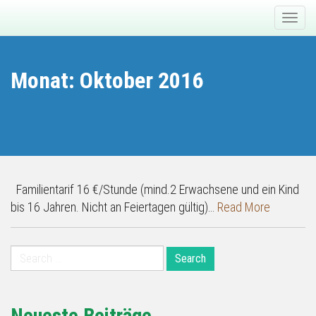
Primary
Skip
Billardroom-Bowling
to
Menu
content
Monat:
Oktober 2016
Familientarif 16 €/Stunde (mind.2 Erwachsene und ein Kind
bis 16 Jahren. Nicht an Feiertagen gültig)…
Read More
Search
for: