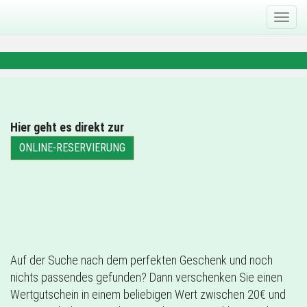
Primary
Skip
Billardroom-Bowling
to
Menu
content
Hier geht es direkt zur
ONLINE-RESERVIERUNG
Auf der Suche nach dem perfekten Geschenk und noch
nichts passendes gefunden? Dann verschenken Sie einen
Wertgutschein in einem beliebigen Wert zwischen 20€ und